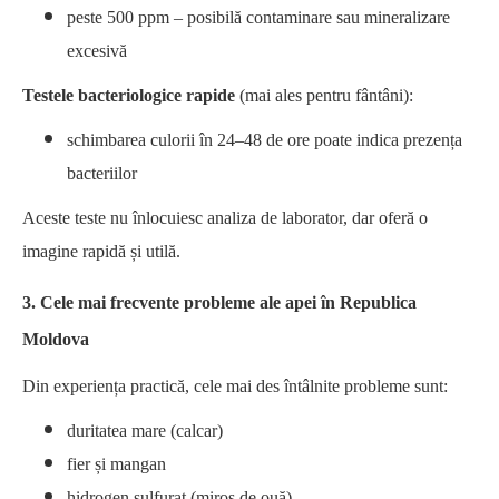
peste 500 ppm – posibilă contaminare sau mineralizare
excesivă
Testele bacteriologice rapide
(mai ales pentru fântâni):
schimbarea culorii în 24–48 de ore poate indica prezența
bacteriilor
Aceste teste nu înlocuiesc analiza de laborator, dar oferă o
imagine rapidă și utilă.
3. Cele mai frecvente probleme ale apei în Republica
Moldova
Din experiența practică, cele mai des întâlnite probleme sunt:
duritatea mare (calcar)
fier și mangan
hidrogen sulfurat (miros de ouă)