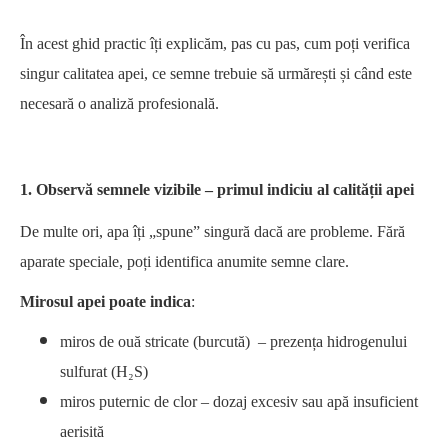
În acest ghid practic îți explicăm, pas cu pas, cum poți verifica
singur calitatea apei, ce semne trebuie să urmărești și când este
necesară o analiză profesională.
1. Observă semnele vizibile – primul indiciu al calității apei
De multe ori, apa îți „spune” singură dacă are probleme. Fără
aparate speciale, poți identifica anumite semne clare.
Mirosul apei
poate indica
:
miros de ouă stricate (burcută) – prezența hidrogenului
sulfurat (H₂S)
miros puternic de clor – dozaj excesiv sau apă insuficient
aerisită