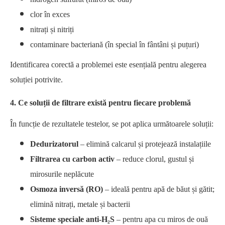
clor în exces
nitrați și nitriți
contaminare bacteriană (în special în fântâni și puțuri)
Identificarea corectă a problemei este esențială pentru alegerea
soluției potrivite.
4. Ce soluții de filtrare există pentru fiecare problemă
În funcție de rezultatele testelor, se pot aplica următoarele soluții:
Dedurizatorul
– elimină calcarul și protejează instalațiile
Filtrarea cu carbon activ
– reduce clorul, gustul și
mirosurile neplăcute
Osmoza inversă (RO)
– ideală pentru apă de băut și gătit;
elimină nitrați, metale și bacterii
Sisteme speciale anti-H₂S
– pentru apa cu miros de ouă