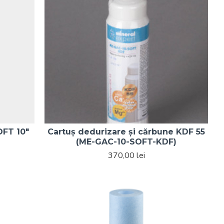
OFT 10"
Cartuș dedurizare și cărbune KDF 55
(ME-GAC-10-SOFT-KDF)
370,00 lei