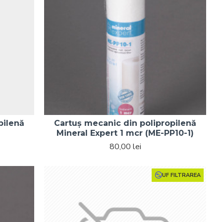
pilenă
Cartuș mecanic din polipropilenă
Mineral Expert 1 mcr (ME-PP10-1)
80,00 lei
UF FILTRAREA