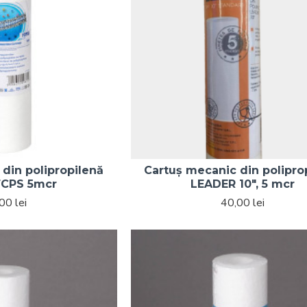
din polipropilenă
Cartuș mecanic din polipro
FCPS 5mcr
LEADER 10", 5 mcr
00 lei
40,00 lei