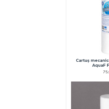
Cartuș mecanic 
AquaF 
75,