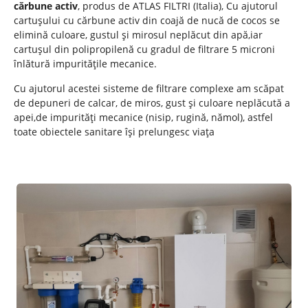
cărbune activ
, produs de ATLAS FILTRI (Italia), Cu ajutorul
cartușului cu cărbune activ din coajă de nucă de cocos se
elimină culoare, gustul și mirosul neplăcut din apă,iar
cartușul din polipropilenă cu gradul de filtrare 5 microni
înlătură impuritățile mecanice.
Cu ajutorul acestei sisteme de filtrare complexe am scăpat
de depuneri de calcar, de miros, gust și culoare neplăcută a
apei,de impurități mecanice (nisip, rugină, nămol), astfel
toate obiectele sanitare își prelungesc viața