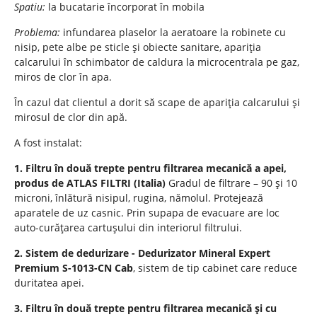
Spatiu:
la bucatarie încorporat în mobila
Problema:
infundarea plaselor la aeratoare la robinete cu
nisip, pete albe pe sticle și obiecte sanitare, apariția
calcarului în schimbator de caldura la microcentrala pe gaz,
miros de clor în apa.
În cazul dat clientul a dorit să scape de apariția calcarului și
mirosul de clor din apă.
A fost instalat:
1. Filtru în două trepte pentru filtrarea mecanică a apei,
produs de ATLAS FILTRI (Italia)
Gradul de filtrare – 90 și 10
microni, înlătură nisipul, rugina, nămolul. Protejează
aparatele de uz casnic. Prin supapa de evacuare are loc
auto-curățarea cartușului din interiorul filtrului.
2. Sistem de dedurizare - Dedurizator Mineral Expert
Premium S-1013-CN Cab
, sistem de tip cabinet care reduce
duritatea apei.
3. Filtru în două trepte pentru filtrarea mecanică și cu