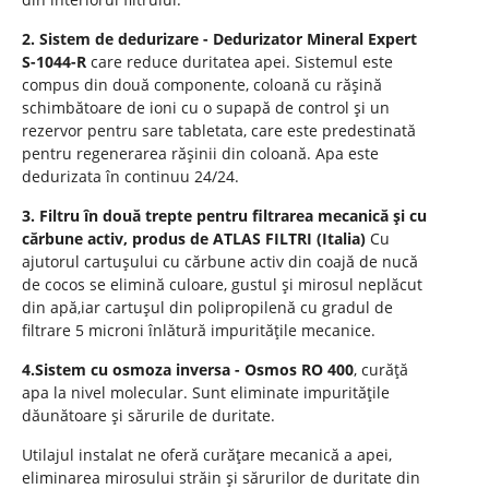
2. Sistem de dedurizare - Dedurizator Mineral Expert
S-1044-R
care reduce duritatea apei. Sistemul este
compus din două componente, coloană cu rășină
schimbătoare de ioni cu o supapă de control și un
rezervor pentru sare tabletata, care este predestinată
pentru regenerarea rășinii din coloană. Apa este
dedurizata în continuu 24/24.
3. Filtru în două trepte pentru filtrarea mecanică și cu
cărbune activ, produs de ATLAS FILTRI (Italia)
Cu
ajutorul cartușului cu cărbune activ din coajă de nucă
de cocos se elimină culoare, gustul și mirosul neplăcut
din apă,iar cartușul din polipropilenă cu gradul de
filtrare 5 microni înlătură impuritățile mecanice.
4.Sistem cu osmoza inversa - Osmos RO 400
, curăță
apa la nivel molecular. Sunt eliminate impuritățile
dăunătoare și sărurile de duritate.
Utilajul instalat ne oferă curățare mecanică a apei,
eliminarea mirosului străin și sărurilor de duritate din