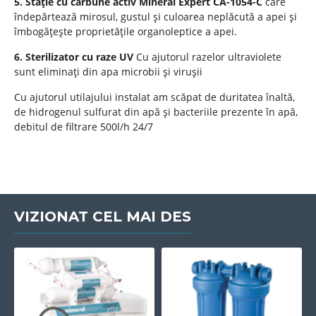
5. Stație cu carbune activ Mineral Expert CA-1054-C
care
îndepărtează mirosul, gustul și culoarea neplăcută a apei și
îmbogățește proprietățile organoleptice a apei.
6. Sterilizator cu raze UV
Cu ajutorul razelor ultraviolete
sunt eliminați din apa microbii și virușii
Cu ajutorul utilajului instalat am scăpat de duritatea înaltă,
de hidrogenul sulfurat din apă și bacteriile prezente în apă,
debitul de filtrare 500l/h 24/7
VIZIONAT CEL MAI DES