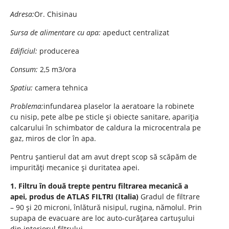
Adresa:
Or. Chisinau
Sursa de alimentare cu apa:
apeduct centralizat
Edificiul:
producerea
Consum:
2,5 m3/ora
Spatiu:
camera tehnica
Problema:
infundarea plaselor la aeratoare la robinete
cu nisip, pete albe pe sticle și obiecte sanitare, apariția
calcarului în schimbator de caldura la microcentrala pe
gaz, miros de clor în apa.
Pentru șantierul dat am avut drept scop să scăpăm de
impurități mecanice și duritatea apei.
1. Filtru în două trepte pentru filtrarea mecanică a
apei, produs de ATLAS FILTRI (Italia)
Gradul de filtrare
– 90 și 20 microni, înlătură nisipul, rugina, nămolul. Prin
supapa de evacuare are loc auto-curățarea cartușului
din interiorul filtrului.