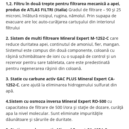
1,2. Filtru în două trepte pentru filtrarea mecanică a apei,
produs de ATLAS FILTRI (Italia)
Gradul de filtrare – 90 și 25
microni, înlătură nisipul, rugina, nămolul. Prin supapa de
evacuare are loc auto-curățarea cartușului din interiorul
filtrului
2. Sistem de multi filtreare Mineral Expert M-1252-C
care
reduce duritatea apei, continutul de amoniul, fier, mangan.
Sistemul este compus din două componente, coloană cu
rășină schimbătoare de ioni cu o supapă de control și un
rezervor pentru sare tabletata, care este predestinată
pentru regenerarea rășinii din coloană.
3. Statie cu carbune activ GAC PLUS Mineral Expert CA-
1252-C
, care ajută la eliminarea hidrogenului sulfurat din
apă.
4.Sistem cu osmoza inversa Mineral Expert RO-500
cu
capacitatea de filtrare de 500 l/ora și stație de dozare, curăță
apa la nivel molecular. Sunt eliminate impuritățile
dăunătoare și sărurile de duritate.