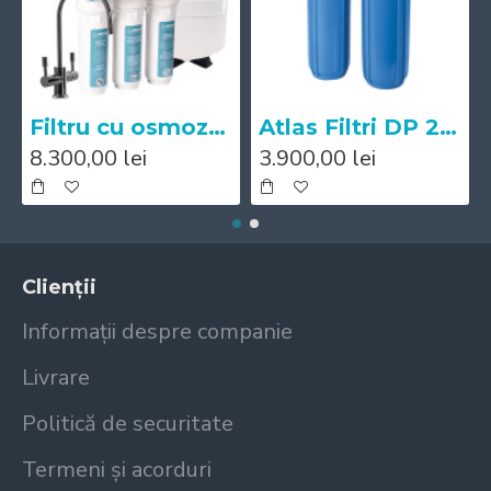
Filtru cu osmoza inversa Mineral Expert pH+
Atlas Filtri DP 20 BB DUO Big IN AB 1"
8.300,00 lei
3.900,00 lei
Clienții
Informații despre companie
Livrare
Politică de securitate
Termeni și acorduri