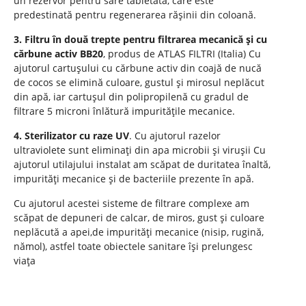
un rezervor pentru sare tabletata, care este
predestinată pentru regenerarea rășinii din coloană.
3. Filtru în două trepte pentru filtrarea mecanică și cu
cărbune activ BB20
, produs de ATLAS FILTRI (Italia) Cu
ajutorul cartușului cu cărbune activ din coajă de nucă
de cocos se elimină culoare, gustul și mirosul neplăcut
din apă, iar cartușul din polipropilenă cu gradul de
filtrare 5 microni înlătură impuritățile mecanice.
4. Sterilizator cu raze UV
. Cu ajutorul razelor
ultraviolete sunt eliminați din apa microbii și virușii Cu
ajutorul utilajului instalat am scăpat de duritatea înaltă,
impurități mecanice și de bacteriile prezente în apă.
Cu ajutorul acestei sisteme de filtrare complexe am
scăpat de depuneri de calcar, de miros, gust și culoare
neplăcută a apei,de impurități mecanice (nisip, rugină,
nămol), astfel toate obiectele sanitare își prelungesc
viața