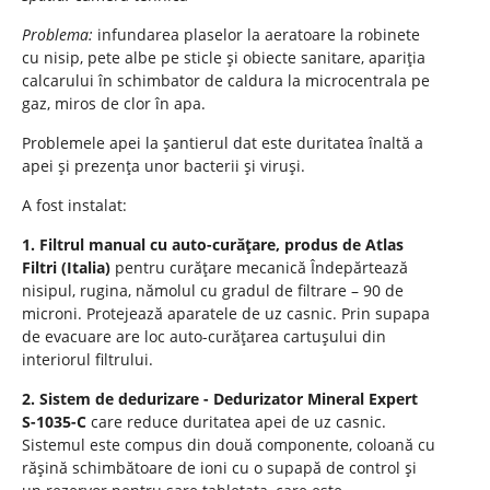
Problema:
infundarea plaselor la aeratoare la robinete
cu nisip, pete albe pe sticle și obiecte sanitare, apariția
calcarului în schimbator de caldura la microcentrala pe
gaz, miros de clor în apa.
Problemele apei la șantierul dat este duritatea înaltă a
apei și prezența unor bacterii și viruși.
A fost instalat:
1. Filtrul manual cu auto-curățare, produs de Atlas
Filtri (Italia)
pentru curățare mecanică Îndepărtează
nisipul, rugina, nămolul cu gradul de filtrare – 90 de
microni. Protejează aparatele de uz casnic. Prin supapa
de evacuare are loc auto-curățarea cartușului din
interiorul filtrului.
2. Sistem de dedurizare - Dedurizator Mineral Expert
S-1035-C
care reduce duritatea apei de uz casnic.
Sistemul este compus din două componente, coloană cu
rășină schimbătoare de ioni cu o supapă de control și