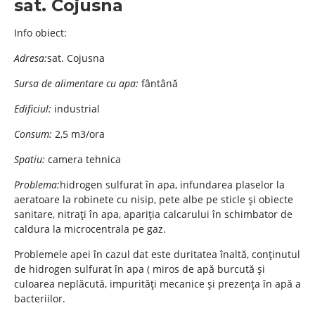
sat. Cojusna
Info obiect:
Adresa:
sat. Cojusna
Sursa de alimentare cu apa:
fântână
Edificiul:
industrial
Consum:
2,5 m3/ora
Spatiu:
camera tehnica
Problema:
hidrogen sulfurat în apa, infundarea plaselor la
aeratoare la robinete cu nisip, pete albe pe sticle și obiecte
sanitare, nitrați în apa, apariția calcarului în schimbator de
caldura la microcentrala pe gaz.
Problemele apei în cazul dat este duritatea înaltă, conținutul
de hidrogen sulfurat în apa ( miros de apă burcută și
culoarea neplăcută, impurități mecanice și prezența în apă a
bacteriilor.