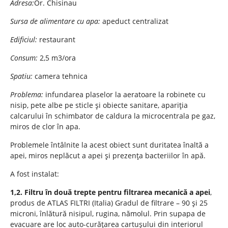
Adresa:
Or. Chisinau
Sursa de alimentare cu apa:
apeduct centralizat
Edificiul:
restaurant
Consum:
2,5 m3/ora
Spatiu:
camera tehnica
Problema:
infundarea plaselor la aeratoare la robinete cu
nisip, pete albe pe sticle și obiecte sanitare, apariția
calcarului în schimbator de caldura la microcentrala pe gaz,
miros de clor în apa.
Problemele întâlnite la acest obiect sunt duritatea înaltă a
apei, miros neplăcut a apei și prezența bacteriilor în apă.
A fost instalat:
1,2. Filtru în două trepte pentru filtrarea mecanică a apei
,
produs de ATLAS FILTRI (Italia) Gradul de filtrare – 90 și 25
microni, înlătură nisipul, rugina, nămolul. Prin supapa de
evacuare are loc auto-curățarea cartușului din interiorul