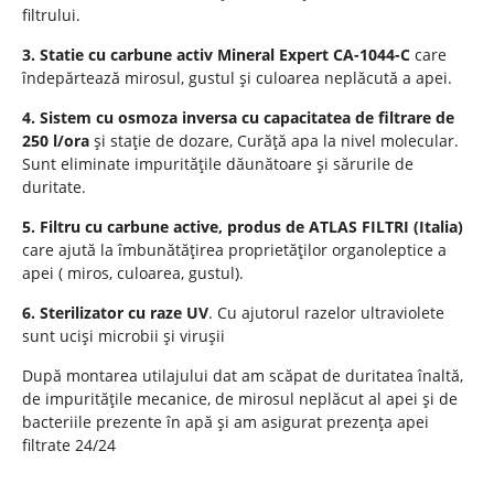
filtrului.
3. Statie cu carbune activ Mineral Expert CA-1044-C
care
îndepărtează mirosul, gustul și culoarea neplăcută a apei.
4. Sistem cu osmoza inversa cu capacitatea de filtrare de
250 l/ora
și stație de dozare, Curăță apa la nivel molecular.
Sunt eliminate impuritățile dăunătoare și sărurile de
duritate.
5. Filtru cu carbune active, produs de ATLAS FILTRI (Italia)
care ajută la îmbunătățirea proprietăților organoleptice a
apei ( miros, culoarea, gustul).
6. Sterilizator cu raze UV
. Cu ajutorul razelor ultraviolete
sunt uciși microbii și virușii
După montarea utilajului dat am scăpat de duritatea înaltă,
de impuritățile mecanice, de mirosul neplăcut al apei și de
bacteriile prezente în apă și am asigurat prezența apei
filtrate 24/24