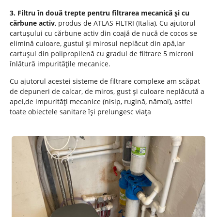
3. Filtru în două trepte pentru filtrarea mecanică și cu
cărbune activ
, produs de ATLAS FILTRI (Italia), Cu ajutorul
cartușului cu cărbune activ din coajă de nucă de cocos se
elimină culoare, gustul și mirosul neplăcut din apă,iar
cartușul din polipropilenă cu gradul de filtrare 5 microni
înlătură impuritățile mecanice.
Cu ajutorul acestei sisteme de filtrare complexe am scăpat
de depuneri de calcar, de miros, gust și culoare neplăcută a
apei,de impurități mecanice (nisip, rugină, nămol), astfel
toate obiectele sanitare își prelungesc viața