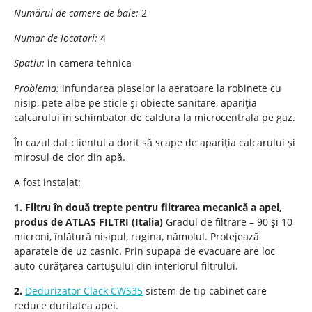
Numărul de camere de baie:
2
Numar de locatari:
4
Spatiu:
in camera tehnica
Problema:
infundarea plaselor la aeratoare la robinete cu
nisip, pete albe pe sticle și obiecte sanitare, apariția
calcarului în schimbator de caldura la microcentrala pe gaz.
În cazul dat clientul a dorit să scape de apariția calcarului și
mirosul de clor din apă.
A fost instalat:
1. Filtru în două trepte pentru filtrarea mecanică a apei,
produs de ATLAS FILTRI (Italia)
Gradul de filtrare – 90 și 10
microni, înlătură nisipul, rugina, nămolul. Protejează
aparatele de uz casnic. Prin supapa de evacuare are loc
auto-curățarea cartușului din interiorul filtrului.
2.
Dedurizator Clack CWS35
sistem de tip cabinet care
reduce duritatea apei.