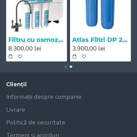
Filtru cu osmoza inversa Mineral Expert pH+
Atlas Filtri DP 20 BB DUO Big IN AB 1"
8.300,00 lei
3.900,00 lei
Clienții
Informații despre companie
Livrare
Politică de securitate
Termeni și acorduri