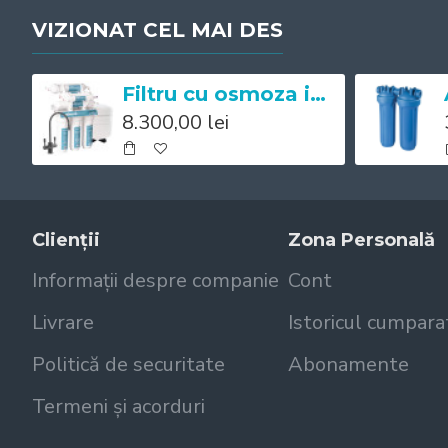
VIZIONAT CEL MAI DES
Filtru cu osmoza inversa Mineral Expert pH+
8.300,00 lei
Clienții
Zona Personală
Informații despre companie
Cont
Livrare
Istoricul cumpara
Politică de securitate
Abonamente
Termeni și acorduri