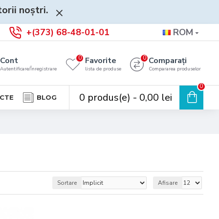
rii noștri.
+(373) 68-48-01-01
ROM
0
0
Cont
Favorite
Comparați
Autentificare/Înregistrare
lista de produse
Compararea produselor
0
0 produs(e) - 0,00 lei
CTE
BLOG
Sortare
Afisare