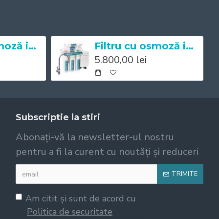
Filtru cu osmoză inversă Mineral Expert Master
Filtru cu osmoză inversă Mineral Expert Standart
5.800,00 lei
Subscriptie la stiri
Abonați-vă la newsletter-ul nostru
pentru a fi la curent cu noutăți și reduceri
TRIMITE
Am citit şi sunt de acord cu
Politica de securitate