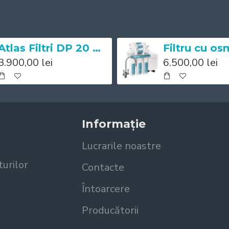
Atlas Filtri DP 20 BB DUO Big IN AB 1"
3.900,00 lei
6.500,00 lei
Informație
Lucrarile noastre
turilor
Contacte
Întoarcere
Producătorii