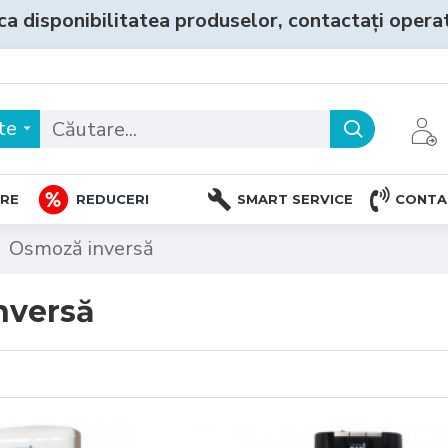
ca disponibilitatea produselor, contactați operato
te
TRE
REDUCERI
SMART SERVICE
CONTA
Osmoză inversă
nversă