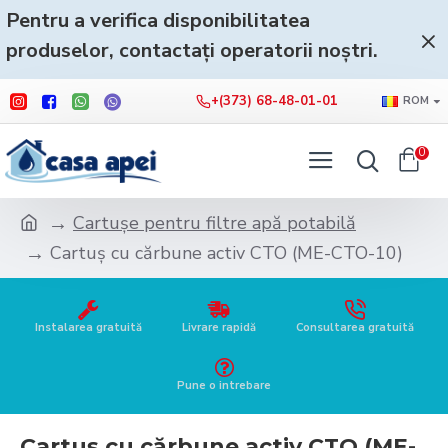
Pentru a verifica disponibilitatea
produselor, contactați operatorii noștri.
+(373) 68-48-01-01
ROM
0
Cartușe pentru filtre apă potabilă
Cartuș cu cărbune activ CTO (ME-CTO-10)
Instalarea gratuită
Livrare rapidă
Consultarea gratuită
Pune o intrebare
Cartuș cu cărbune activ CTO (ME-