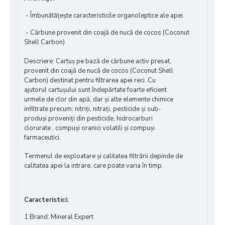
-
Î
mbunătățește caracteristicile organoleptice ale apei.
-
Cărbune
provenit din coajă de nucă de cocos (Coconut
Shell Carbon)
Descriere:
Cartuș
pe baz
ă de cărbune activ
presa
t,
provenit din coajă de nucă de cocos (Coconut Shell
Carbon) destinat pentru filtrarea apei reci. Cu
ajutorul cartușului sunt îndepărtate foarte eficient
urmele de clor din apă, dar și alte elemente chimice
infiltrate precum: nitriți, nitrați, pesticide și sub-
produși proveniți din pesticide, hidrocarburi
clorurate , compuși oranici volatili și compuși
farmaceutici.
Termenul de exploatare și calitatea filtrării depinde de
calitatea apei la intrare, care poate varia în timp.
Caracteristici:
1.Brand: Mineral Expert