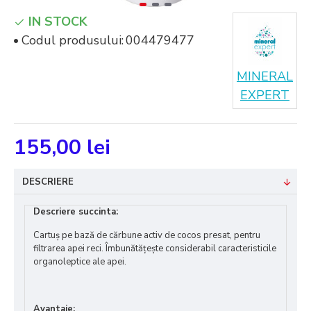
IN STOCK
Codul produsului:
004479477
MINERAL
EXPERT
155,00 lei
DESCRIERE
Descriere
succinta:
Cartuș
pe baz
ă de cărbune activ de cocos
presat
, pentru
fil
t
rarea apei
reci
. Îmbunătățește considerabil caracteristicile
organoleptice ale apei
.
Avantaje: