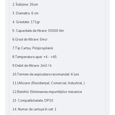
2. Înălțime: 25cm
3. Diametru: 6 cm
4. Greutate:
171
gr
5. Capacitate de fltrare: 35000 litri
6.Grad de filtrare: 5mcr
7.Tip Cartuș: Polipropilenă
8.Temperatura apei: +4 - +45
9.Debit de filtrare: 2m3 / h
10.Termen de exploatare recomandat: 6 luni
11.Utilizare: (Rezidențial, Comercial, Industrial. )
12.Benificii: Eliminearea impurităților mecanice
13. Compatibiliatate: DP10
14. Numar de cartușe în set: 1