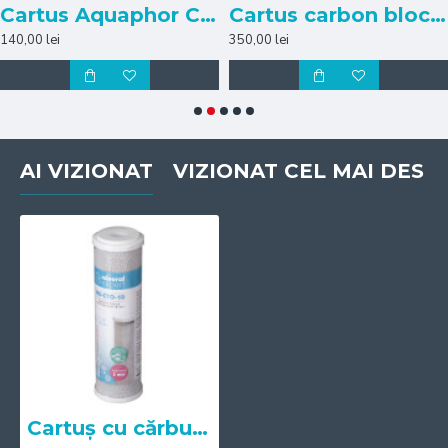
Cartus Aquaphor City (2buc) p/u sticla
Cartus carbon bloc (ME-Compact CTO-10)
140,00 lei
350,00 lei
AI VIZIONAT
VIZIONAT CEL MAI DES
Cartuș cu cărbune activ CTO (ME-CTO-10)