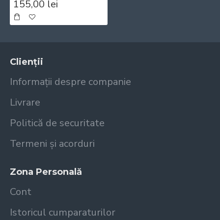
155,00 lei
Clienții
Informații despre companie
Livrare
Politică de securitate
Termeni și acorduri
Zona Personală
Cont
Istoricul cumparaturilor