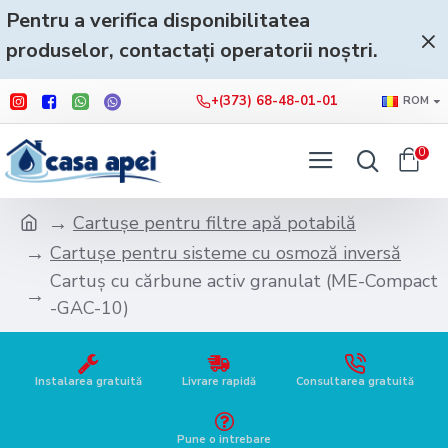
Pentru a verifica disponibilitatea
produselor, contactați operatorii noștri.
+(373) 68-48-01-01
ROM
0
Cartușe pentru filtre apă potabilă
Cartușe pentru sisteme cu osmoză inversă
Cartuș cu cărbune activ granulat (ME-Compact
-GAC-10)
Instalarea gratuită
Livrare rapidă
Consultarea gratuită
Pune o intrebare