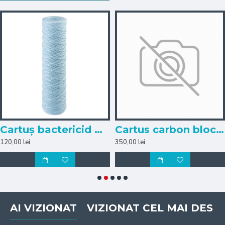
Cartuș bactericid mecanic din fir de polipropilenă FA 10 Sanic SX 25mcr Atlas Filtri
Cartus carbon bloc (ME-Compact CTO-10)
120,00 lei
350,00 lei
AI VIZIONAT
VIZIONAT CEL MAI DES