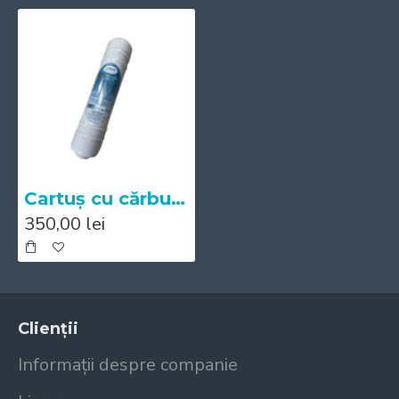
Cartuș cu cărbune activ granulat (ME-Compact-GAC-10)
350,00 lei
Clienții
Informații despre companie