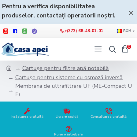
Pentru a verifica disponibilitatea
produselor, contactați operatorii noștri.
+(373) 68-48-01-01
ROM
0
Cartușe pentru filtre apă potabilă
Cartușe pentru sisteme cu osmoză inversă
Membrana de ultrafiltrare UF (ME-Compact U
F)
Instalarea gratuită
Livrare rapidă
Consultarea gratuită
Pune o intrebare