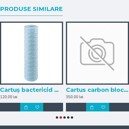
PRODUSE SIMILARE
Cartuș bactericid mecanic din fir de polipropilenă FA 10 Sanic SX 25mcr Atlas Filtri
Cartus carbon bloc (ME-Compact CTO-10)
120,00 lei
350,00 lei