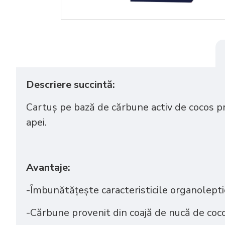
Descriere
succintă:
Cartuș
pe baz
ă de cărbune activ de cocos
pr
apei
.
Avantaje:
-
Î
mbunătățește caracteristicile organoleptic
-
Cărbune
provenit din coajă de nucă de co