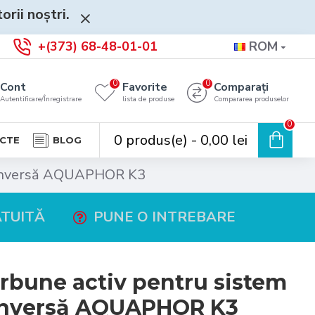
rii noștri.
+(373) 68-48-01-01
ROM
0
0
Cont
Favorite
Comparați
Autentificare/Înregistrare
lista de produse
Compararea produselor
0
0 produs(e) - 0,00 lei
CTE
BLOG
ă inversă AQUAPHOR K3
TUITĂ
PUNE O INTREBARE
ărbune activ pentru sistem
inversă AQUAPHOR K3