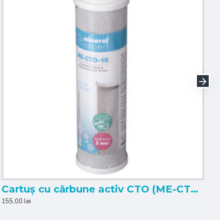
Cartuș cu cărbune activ CTO (ME-CTO-10)
C
155,00 lei
40