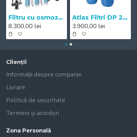
Filtru cu osmoza inversa Mineral Expert pH+
Atlas Filtri DP 20 BB DUO Big IN AB 1"
8.300,00 lei
3.900,00 lei
Clienții
Informații despre companie
Livrare
Politică de securitate
Termeni și acorduri
Zona Personală